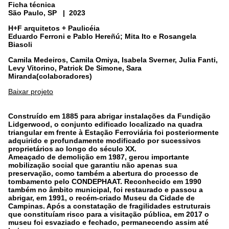
Ficha técnica
São Paulo, SP | 2023
H+F arquitetos + Paulicéia
Eduardo Ferroni e Pablo Hereñú; Mita Ito e Rosangela
Biasoli
Camila Medeiros, Camila Omiya, Isabela Sverner, Julia Fanti,
Levy Vitorino, Patrick De Simone, Sara
Miranda(colaboradores)
Baixar projeto
Construído em 1885 para abrigar instalações da Fundição
Lidgerwood, o conjunto edificado localizado na quadra
triangular em frente à Estação Ferroviária foi posteriormente
adquirido e profundamente modificado por sucessivos
proprietários ao longo do século XX.
Ameaçado de demolição em 1987, gerou importante
mobilização social que garantiu não apenas sua
preservação, como também a abertura do processo de
tombamento pelo CONDEPHAAT. Reconhecido em 1990
também no âmbito municipal, foi restaurado e passou a
abrigar, em 1991, o recém-criado Museu da Cidade de
Campinas. Após a constatação de fragilidades estruturais
que constituíam risco para a visitação pública, em 2017 o
museu foi esvaziado e fechado, permanecendo assim até