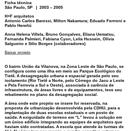
Ficha técnica
São Paulo, SP | 2003 – 2005
H+F arquitetos
Antonio Carlos Barossi, Milton Nakamura; Eduado Ferrroni e
Pablo Hereñú
Anna Helena Villela, Bruno Gonçalves, Eliana Uematsu,
Fernanda Palmieri, Fabiana Cyon, Leila Hussein, Olívia
Salgueiro e Silio Borges (colaboradores)
Baixar projeto
O bairro União da Vilanova, na Zona Leste de São Paulo, se
configura como uma ilha em meio ao Parque Ecológico do
Tietê. A desagregação
urbana e espacial
gerada pelo seu
isolamento (Rio Tietê a Norte, pelo Córrego do Jacu a Leste
e Pela Ferrovia a Sul e Oeste), associada à carência de
infraestrutura, de áreas livres e de equipamentos, teve seu
rebatimento no plano da desagregação
social
.
A área onde este projeto se insere foi reservada, na
proposta de urbanização desenvolvida pela CDHU, para a
implantação de duas escolas estaduais e um posto de
saúde. A exiguidade do terreno em “L” levou à solução em
um único edifício integrando as equipes de arquitetos que
haviam sido contratadas. A escola que atende às turmas de