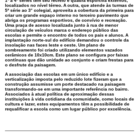
1ª à 4ª séries tem seu recreio e quadra esportiva externos,
localizados no nível térreo. A outra, que atende às turmas de
5ª série ao 3° colegial, aproveita a cobertura da primeira para
criar um grande espaço interno no terceiro pavimento que
abriga os programas esportivos, de convívio e recreação.
Uma praça de acesso localizada junto à rua de menor
circulação de veículos marca o endereço público das
escolas e permite o encontro de todos os pais e alunos. A
implantação norte-sul do edifício demandou o controle da
insolação nas faces leste e oeste. Um plano de
sombreamento foi criado utilizando elementos vazados
cerâmicos de 10x10cm. Este plano se configura por faixas
contínuas que dão unidade ao conjunto e criam frestas para
o desfrute da paisagem.
A associação das escolas em um único edifício e a
verticalização imposta pelo reduzido lote fizeram que a
construção assumisse um porte destacado na paisagem
transformando-se em uma importante referência no bairro.
Associados à atual política de aproximação dessas
instituições à vida cotidiana da comunidade, como locais de
cultura e lazer, estes equipamentos têm a possibilidade de
requalificar a escola como um lugar público por excelência.