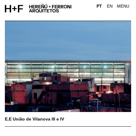
Skip
PT
EN
MENU
to
content
E.E União de Vilanova III e IV