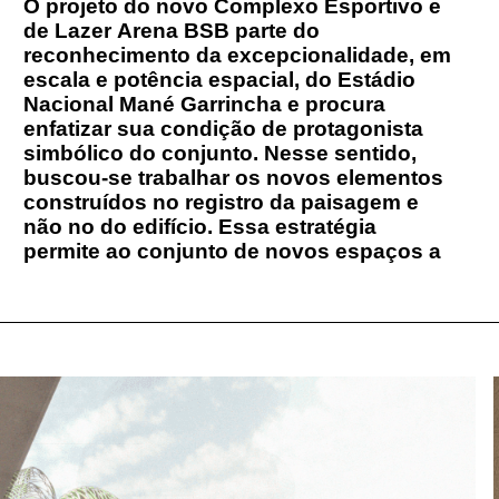
O projeto do novo Complexo Esportivo e
conquista de uma monumentalidade
de Lazer Arena BSB parte do
própria que é reforçada, por contraste,
reconhecimento da excepcionalidade, em
escala e potência espacial, do Estádio
Nacional Mané Garrincha e procura
enfatizar sua condição de protagonista
simbólico do conjunto. Nesse sentido,
buscou-se trabalhar os novos elementos
construídos no registro da paisagem e
não no do edifício. Essa estratégia
permite ao conjunto de novos espaços a