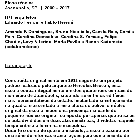
Ficha técnica
Joanópolis, SP | 2009 – 2017
H+F arquitetos
Eduardo Ferroni e Pablo Hereñú
Amanda F. Domingues, Bruno Nicoliello, Camila Reis, Camila
Pain, Carolina Domschke, Carolina S. Yamate,, Felipe
Chodin, Levy Vitorino, Marta Pavão e Renan Kadomoto
(colaboradores)
Baixar projeto
Construída originalmente em 1911 segundo um projeto
padrão realizado pelo arquiteto Hercules Beccari, esta
escola ocupa integralmente um dos quarteirões centrais do
município de Joanópolis, situando-se entre os edifícios
mais representativos da cidade. Implantado simetricamente
na quadra, e assentado a meia altura do aclive, o núcleo
original da escola impõe uma presença marcante do
pequeno núcleo original, composto por apenas quatro salas
de aula divididas em duas alas simétricas, divididas naquele
tempo entre ala feminina e masculina.
Durante o curso de quase um século, a escola passou por
uma série de reformas e ampliações para complemento de